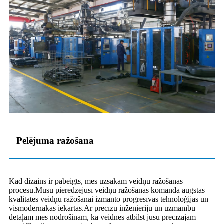
Pelējuma ražošana
Kad dizains ir pabeigts, mēs uzsākam veidņu ražošanas
procesu.Mūsu pieredzējusī veidņu ražošanas komanda augstas
kvalitātes veidņu ražošanai izmanto progresīvas tehnoloģijas un
vismodernākās iekārtas.Ar precīzu inženieriju un uzmanību
detaļām mēs nodrošinām, ka veidnes atbilst jūsu precīzajām