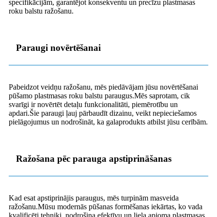
specifikācijām, garantējot konsekventu un precīzu plastmasas
roku balstu ražošanu.
Paraugi novērtēšanai
Pabeidzot veidņu ražošanu, mēs piedāvājam jūsu novērtēšanai
pūšamo plastmasas roku balstu paraugus.Mēs saprotam, cik
svarīgi ir novērtēt detaļu funkcionalitāti, piemērotību un
apdari.Šie paraugi ļauj pārbaudīt dizainu, veikt nepieciešamos
pielāgojumus un nodrošināt, ka galaprodukts atbilst jūsu cerībām.
Ražošana pēc parauga apstiprināšanas
Kad esat apstiprinājis paraugus, mēs turpinām masveida
ražošanu.Mūsu modernās pūšanas formēšanas iekārtas, ko vada
kvalificēti tehniķi, nodrošina efektīvu un liela apjoma plastmasas