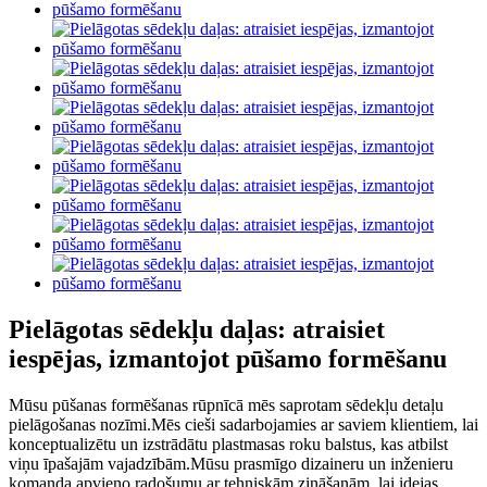
Pielāgotas sēdekļu daļas: atraisiet
iespējas, izmantojot pūšamo formēšanu
Mūsu pūšanas formēšanas rūpnīcā mēs saprotam sēdekļu detaļu
pielāgošanas nozīmi.Mēs cieši sadarbojamies ar saviem klientiem, lai
konceptualizētu un izstrādātu plastmasas roku balstus, kas atbilst
viņu īpašajām vajadzībām.Mūsu prasmīgo dizaineru un inženieru
komanda apvieno radošumu ar tehniskām zināšanām, lai idejas