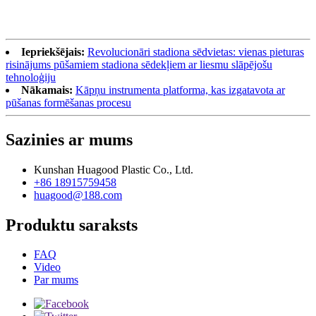
Iepriekšējais:
Revolucionāri stadiona sēdvietas: vienas pieturas
risinājums pūšamiem stadiona sēdekļiem ar liesmu slāpējošu
tehnoloģiju
Nākamais:
Kāpņu instrumenta platforma, kas izgatavota ar
pūšanas formēšanas procesu
Sazinies ar mums
Kunshan Huagood Plastic Co., Ltd.
+86 18915759458
huagood@188.com
Produktu saraksts
FAQ
Video
Par mums