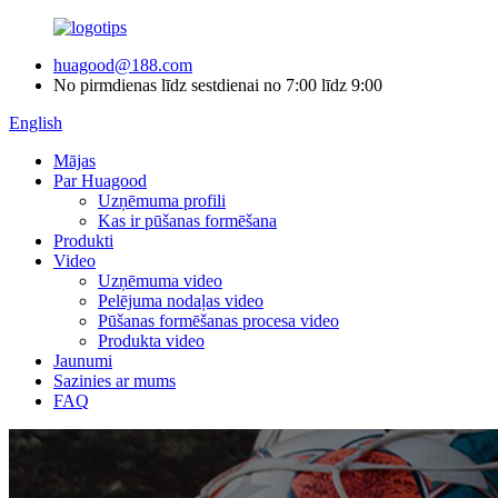
huagood@188.com
No pirmdienas līdz sestdienai no 7:00 līdz 9:00
English
Mājas
Par Huagood
Uzņēmuma profili
Kas ir pūšanas formēšana
Produkti
Video
Uzņēmuma video
Pelējuma nodaļas video
Pūšanas formēšanas procesa video
Produkta video
Jaunumi
Sazinies ar mums
FAQ