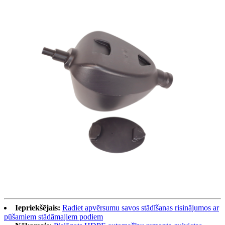
Iepriekšējais:
Radiet apvērsumu savos stādīšanas risinājumos ar
pūšamiem stādāmajiem podiem